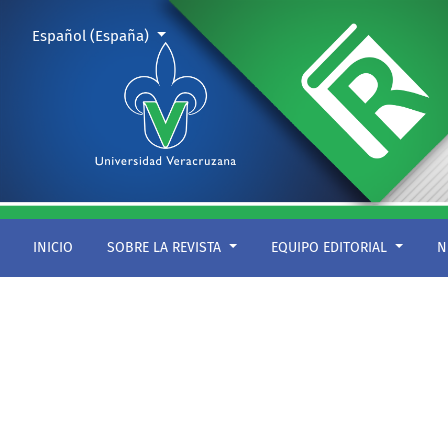
Barlovento
Cambiar el idioma. El actual es:
Español (España)
INICIO
SOBRE LA REVISTA
EQUIPO EDITORIAL
N