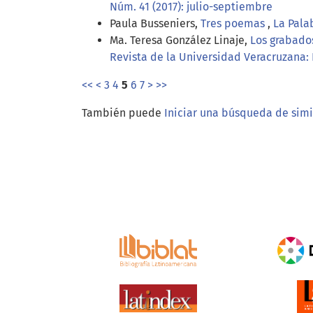
Núm. 41 (2017): julio-septiembre
Paula Busseniers,
Tres poemas
,
La Pala
Ma. Teresa González Linaje,
Los grabados
Revista de la Universidad Veracruzana:
<<
<
3
4
5
6
7
>
>>
También puede
Iniciar una búsqueda de sim