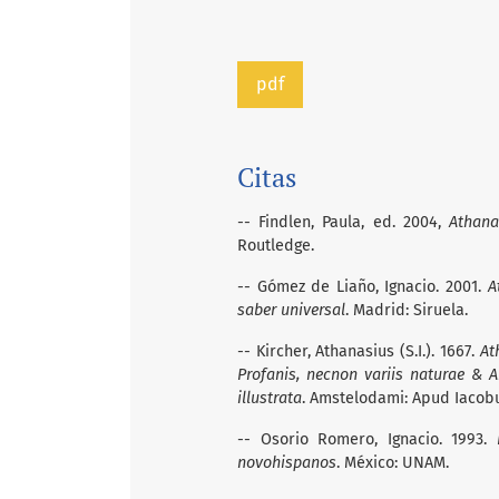
pdf
Citas
-- Findlen, Paula, ed. 2004,
Athana
Routledge.
-- Gómez de Liaño, Ignacio. 2001.
A
saber universal
. Madrid: Siruela.
-- Kircher, Athanasius (S.I.). 1667.
At
Profanis, necnon variis naturae & 
illustrata
. Amstelodami: Apud Iacob
-- Osorio Romero, Ignacio. 1993.
novohispanos
. México: UNAM.