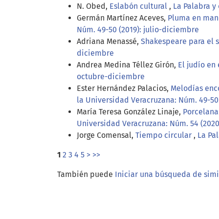
N. Obed,
Eslabón cultural
,
La Palabra y
Germán Martínez Aceves,
Pluma en mano.
Núm. 49-50 (2019): julio-diciembre
Adriana Menassé,
Shakespeare para el s
diciembre
Andrea Medina Téllez Girón,
El judío en
octubre-diciembre
Ester Hernández Palacios,
Melodías enc
la Universidad Veracruzana: Núm. 49-50 
María Teresa González Linaje,
Porcelana
Universidad Veracruzana: Núm. 54 (2020
Jorge Comensal,
Tiempo circular
,
La Pa
1
2
3
4
5
>
>>
También puede
Iniciar una búsqueda de sim