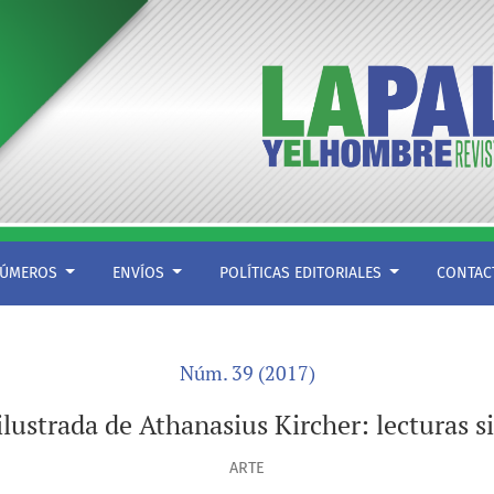
turas singulares sobre la Otredad
ÚMEROS
ENVÍOS
POLÍTICAS EDITORIALES
CONTA
Núm. 39 (2017)
ilustrada de Athanasius Kircher: lecturas s
ARTE