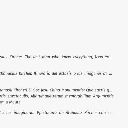
sius Kircher. The last man who knew everything
, New York:
thanasius Kircher. Itinerario del éxtasis o las imágenes de un
hanasii Kircheri E. Soc Jesu China Monumentis: Qua sacris qua
Artis spectaculis, Aliarumque rerum memorabilium Argumentis
um a Meurs.
La luz imaginaria. Epistolario de Atanasio Kircher con los