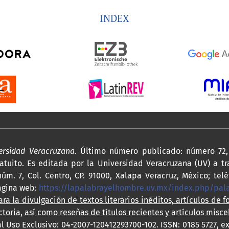
INDEX
versidad Veracruzana.
Último número publicado: número 72, 
atuito. Es editada por la Universidad Veracruzana (UV) a tr
úm. 7, Col. Centro, CP. 91000, Xalapa Veracruz, México; telé
agina web:
https://lapalabrayelhombre.uv.mx/index.php/pa
ra la divulgación de textos literarios inéditos, artículos de f
ctoria, así como reseñas de títulos recientes y artículos misce
l Uso Exclusivo: 04-2007-120412293700-102. ISSN: 0185 5727, e