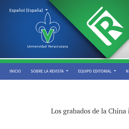
Los grabados de la China ilustrada de Athanasius Kircher: lec
Cambiar el idioma. El actual es:
Español (España)
INICIO
SOBRE LA REVISTA
EQUIPO EDITORIAL
N
Los grabados de la China 