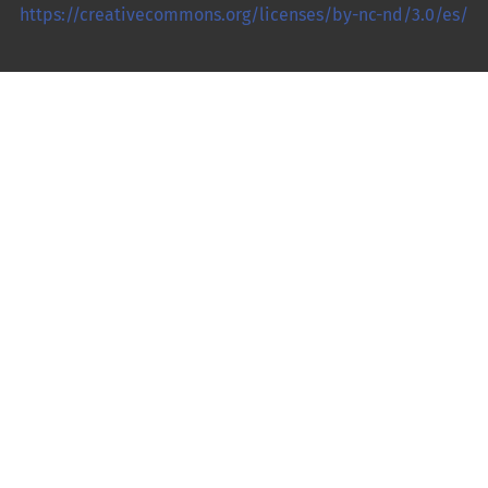
https://creativecommons.org/licenses/by-nc-nd/3.0/es/