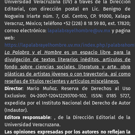
Universidad Veracruzana (UV) a través de la Dirección
Editorial, con dirección postal en Lic. Benigno de
Nogueira Iriarte núm. 7, Col. Centro, CP. 91000, Xalapa
Veracruz, México; teléfono +52 (228) 8 18 59 80, ext. 17820;
correo electrónico:
lapalabrayelhombre@uv.mx
y pagina
web:
https://lapalabrayelhombre.uv.mx/index.php/palabrahom
La Palabra y el Hombre
es un espacio libre para la
divulgación de textos literarios inéditos, artículos de
fondo sobre ciencias sociales, literatura y arte, obra
plásticas de artistas jóvenes o con trayectoria, así como
reseñas de títulos recientes y artículos misceláneos.
Director
: Mario Muñoz. Reserva de Derechos al Uso
Exclusivo: 04-2007-120412293700-102. ISSN: 0185 5727,
expedida por el Instituto Nacional del Derecho de Autor
(Indautor).
Editora responsable
: , de la Dirección Editorial de la
Universidad Veracruzana.
Las opiniones expresadas por los autores no reflejan la