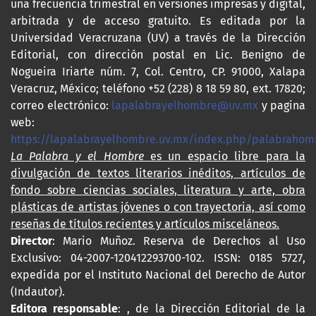
una frecuencia trimestral en versiones impresas y digital,
arbitrada y de acceso gratuito. Es editada por la
Universidad Veracruzana (UV) a través de la Dirección
Editorial, con dirección postal en Lic. Benigno de
Nogueira Iriarte núm. 7, Col. Centro, CP. 91000, Xalapa
Veracruz, México; teléfono +52 (228) 8 18 59 80, ext. 17820;
correo electrónico:
lapalabrayelhombre@uv.mx
y pagina
web:
https://lapalabrayelhombre.uv.mx/index.php/palabrahom
La Palabra y el Hombre
es un espacio libre para la
divulgación de textos literarios inéditos, artículos de
fondo sobre ciencias sociales, literatura y arte, obra
plásticas de artistas jóvenes o con trayectoria, así como
reseñas de títulos recientes y artículos misceláneos.
Director
: Mario Muñoz. Reserva de Derechos al Uso
Exclusivo: 04-2007-120412293700-102. ISSN: 0185 5727,
expedida por el Instituto Nacional del Derecho de Autor
(Indautor).
Editora responsable
: , de la Dirección Editorial de la