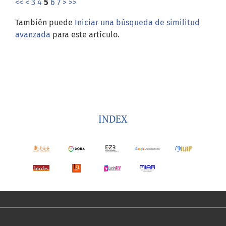
<<
<
3
4
5
6
7
>
>>
También puede
Iniciar una búsqueda de similitud
avanzada
para este artículo.
INDEX