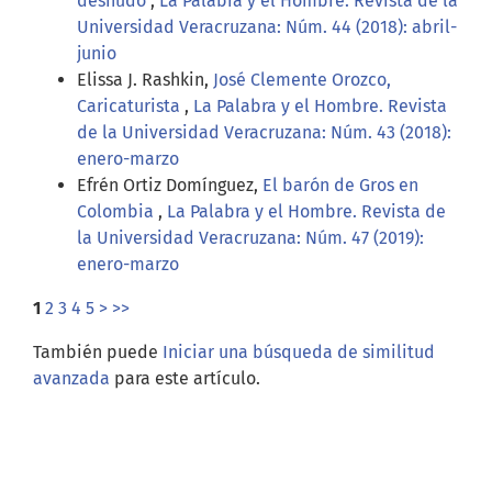
desnudo
,
La Palabra y el Hombre. Revista de la
Universidad Veracruzana: Núm. 44 (2018): abril-
junio
Elissa J. Rashkin,
José Clemente Orozco,
Caricaturista
,
La Palabra y el Hombre. Revista
de la Universidad Veracruzana: Núm. 43 (2018):
enero-marzo
Efrén Ortiz Domínguez,
El barón de Gros en
Colombia
,
La Palabra y el Hombre. Revista de
la Universidad Veracruzana: Núm. 47 (2019):
enero-marzo
1
2
3
4
5
>
>>
También puede
Iniciar una búsqueda de similitud
avanzada
para este artículo.