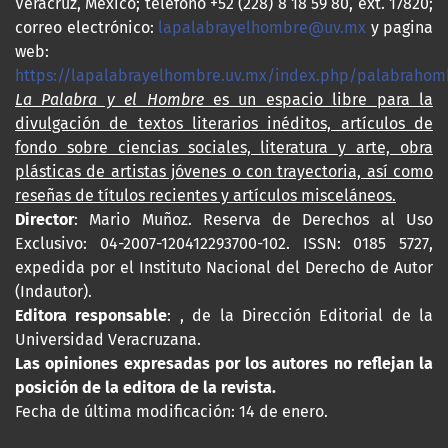
Veracruz, México; teléfono +52 (228) 8 18 59 80, ext. 17820;
correo electrónico:
lapalabrayelhombre@uv.mx
y pagina
web:
https://lapalabrayelhombre.uv.mx/index.php/palabrahom
La Palabra y el Hombre
es un espacio libre para la
divulgación de textos literarios inéditos, artículos de
fondo sobre ciencias sociales, literatura y arte, obra
plásticas de artistas jóvenes o con trayectoria, así como
reseñas de títulos recientes y artículos misceláneos.
Director
: Mario Muñoz. Reserva de Derechos al Uso
Exclusivo: 04-2007-120412293700-102. ISSN: 0185 5727,
expedida por el Instituto Nacional del Derecho de Autor
(Indautor).
Editora responsable
: , de la Dirección Editorial de la
Universidad Veracruzana.
Las opiniones expresadas por los autores no reflejan la
posición de la editora de la revista.
Fecha de última modificación: 14 de enero.