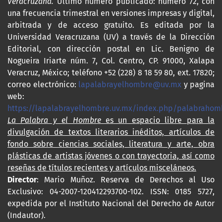
Veracruzana.
Último número publicado: número 72, con
una frecuencia trimestral en versiones impresas y digital,
arbitrada y de acceso gratuito. Es editada por la
Universidad Veracruzana (UV) a través de la Dirección
Editorial, con dirección postal en Lic. Benigno de
Nogueira Iriarte núm. 7, Col. Centro, CP. 91000, Xalapa
Veracruz, México; teléfono +52 (228) 8 18 59 80, ext. 17820;
correo electrónico:
lapalabrayelhombre@uv.mx
y pagina
web:
https://lapalabrayelhombre.uv.mx/index.php/palabrahom
La Palabra y el Hombre
es un espacio libre para la
divulgación de textos literarios inéditos, artículos de
fondo sobre ciencias sociales, literatura y arte, obra
plásticas de artistas jóvenes o con trayectoria, así como
reseñas de títulos recientes y artículos misceláneos.
Director
: Mario Muñoz. Reserva de Derechos al Uso
Exclusivo: 04-2007-120412293700-102. ISSN: 0185 5727,
expedida por el Instituto Nacional del Derecho de Autor
(Indautor).