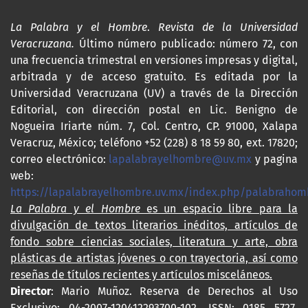
La Palabra y el Hombre
.
Revista de la Universidad
Veracruzana.
Último número publicado: número 72, con
una frecuencia trimestral en versiones impresas y digital,
arbitrada y de acceso gratuito. Es editada por la
Universidad Veracruzana (UV) a través de la Dirección
Editorial, con dirección postal en Lic. Benigno de
Nogueira Iriarte núm. 7, Col. Centro, CP. 91000, Xalapa
Veracruz, México; teléfono +52 (228) 8 18 59 80, ext. 17820;
correo electrónico:
lapalabrayelhombre@uv.mx
y pagina
web:
https://lapalabrayelhombre.uv.mx/index.php/palabrahom
La Palabra y el Hombre
es un espacio libre para la
divulgación de textos literarios inéditos, artículos de
fondo sobre ciencias sociales, literatura y arte, obra
plásticas de artistas jóvenes o con trayectoria, así como
reseñas de títulos recientes y artículos misceláneos.
Director
: Mario Muñoz. Reserva de Derechos al Uso
Exclusivo: 04-2007-120412293700-102. ISSN: 0185 5727,