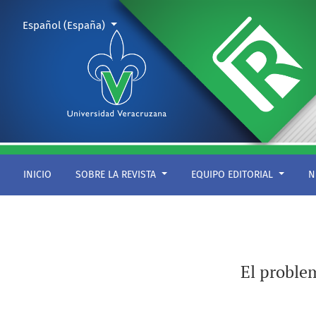
El problema global de los residuos y cómo pensarlo [adelant
Cambiar el idioma. El actual es:
Español (España)
INICIO
SOBRE LA REVISTA
EQUIPO EDITORIAL
N
El problem