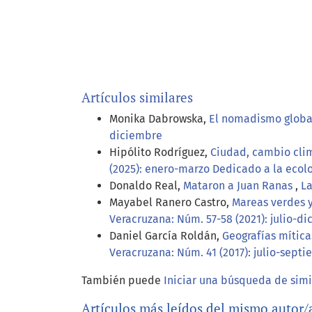
Artículos similares
Monika Dabrowska,
El nomadismo global
diciembre
Hipólito Rodríguez,
Ciudad, cambio clim
(2025): enero-marzo Dedicado a la ecolo
Donaldo Real,
Mataron a Juan Ranas
,
La
Mayabel Ranero Castro,
Mareas verdes y
Veracruzana: Núm. 57-58 (2021): julio-d
Daniel García Roldán,
Geografías mítica
Veracruzana: Núm. 41 (2017): julio-sept
También puede
Iniciar una búsqueda de sim
Artículos más leídos del mismo autor/