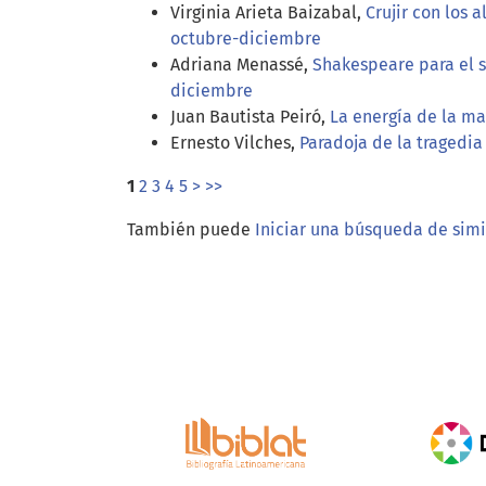
Virginia Arieta Baizabal,
Crujir con los
octubre-diciembre
Adriana Menassé,
Shakespeare para el s
diciembre
Juan Bautista Peiró,
La energía de la m
Ernesto Vilches,
Paradoja de la tragedi
1
2
3
4
5
>
>>
También puede
Iniciar una búsqueda de sim