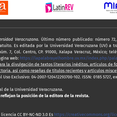
versidad Veracruzana.
Último número publicado: número 72, 
atuito. Es editada por la Universidad Veracruzana (UV) a tr
úm. 7, Col. Centro, CP. 91000, Xalapa Veracruz, México; telé
agina web:
https://lapalabrayelhombre.uv.mx/index.php/pa
ra la divulgación de textos literarios inéditos, artículos de f
ctoria, así como reseñas de títulos recientes y artículos misce
l Uso Exclusivo: 04-2007-120412293700-102. ISSN: 0185 5727, e
rial de la Universidad Veracruzana.
eflejan la posición de la editora de la revista.
 licencia CC BY-NC-ND 3.0 Es
https://creativecommons.org/lic