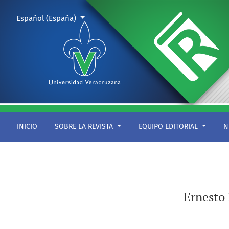
Ernesto Pelón Bautista: el pintor que se enamoró del teatro
Cambiar el idioma. El actual es:
Español (España)
INICIO
SOBRE LA REVISTA
EQUIPO EDITORIAL
N
Ernesto 