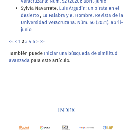
Veracruzana: Núm. 52 (2020): abril-junio
Sylvia Navarrete,
Luis Argudín: un pirata en el
desierto
,
La Palabra y el Hombre. Revista de la
Universidad Veracruzana: Núm. 56 (2021): abril-
junio
<<
<
1
2
3
4
5
>
>>
También puede
Iniciar una búsqueda de similitud
avanzada
para este artículo.
INDEX