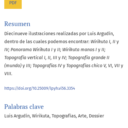
PDF
Resumen
Diecinueve ilustraciones realizadas por Luis Argudín,
dentro de las cuales podemos encontrar:
Wirikuta I, II
y
IV; Panorama Wirikuta I
y
II; Wirikuta manos I
y
II;
Topografía vertical I, II, III
y
IV; Topografía grande II
(mundo)
y
III; Topografías IV
y
Topografías chico V, VI, VII
y
VIII
.
https://doi.org/10.25009/lpyh.vi56.3354
Palabras clave
Luis Argudín
Wirikuta
Topografías
Arte
Dossier