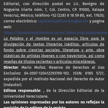
Editorial, con dirección postal en Lic. Benigno de
Nogueira Iriarte núm. 7, Col. Centro, CP. 91000, Xalapa
Veracruz, México; teléfono +52 (228) 8 18 59 80, ext. 17820;
correo electrónico:
lapalabrayelhombre@uv.mx
y pagina
web:
https://lapalabrayelhombre.uv.mx/index.php/palabrahom
La Palabra y el Hombre
es un espacio libre para la
divulgación de textos literarios inéditos, artículos de
fondo sobre ciencias sociales, literatura y arte, obra
plásticas de artistas jóvenes o con trayectoria, así como
reseñas de títulos recientes y artículos misceláneos.
Director
: Mario Muñoz. Reserva de Derechos al Uso
Exclusivo: 04-2007-120412293700-102. ISSN: 0185 5727,
expedida por el Instituto Nacional del Derecho de Autor
(Indautor).
Editora responsable
: , de la Dirección Editorial de la
Universidad Veracruzana.
Las opiniones expresadas por los autores no reflejan la
posición de la editora de la revista.