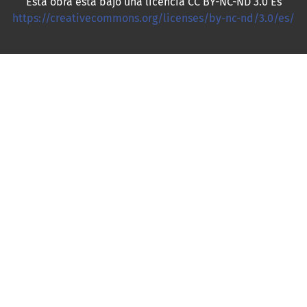
Esta obra está bajo una licencia CC BY-NC-ND 3.0 Es
https://creativecommons.org/licenses/by-nc-nd/3.0/es/