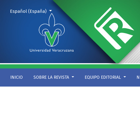
La belleza del escándalo
Cambiar el idioma. El actual es:
Español (España)
INICIO
SOBRE LA REVISTA
EQUIPO EDITORIAL
N