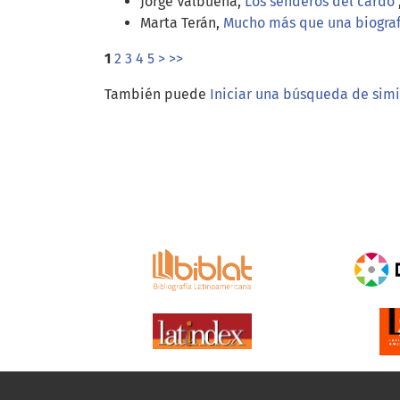
Jorge Valbuena,
Los senderos del cardo
Marta Terán,
Mucho más que una biogra
1
2
3
4
5
>
>>
También puede
Iniciar una búsqueda de sim