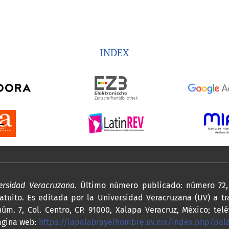
INDEX
versidad Veracruzana.
Último número publicado: número 72, 
atuito. Es editada por la Universidad Veracruzana (UV) a tr
úm. 7, Col. Centro, CP. 91000, Xalapa Veracruz, México; telé
agina web:
https://lapalabrayelhombre.uv.mx/index.php/pa