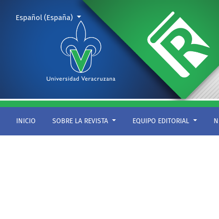
Radio uv: la fundación es mutua
Cambiar el idioma. El actual es:
Español (España)
INICIO
SOBRE LA REVISTA
EQUIPO EDITORIAL
N