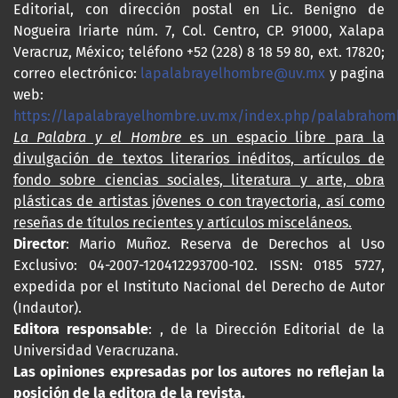
Editorial, con dirección postal en Lic. Benigno de
Nogueira Iriarte núm. 7, Col. Centro, CP. 91000, Xalapa
Veracruz, México; teléfono +52 (228) 8 18 59 80, ext. 17820;
correo electrónico:
lapalabrayelhombre@uv.mx
y pagina
web:
https://lapalabrayelhombre.uv.mx/index.php/palabrahom
La Palabra y el Hombre
es un espacio libre para la
divulgación de textos literarios inéditos, artículos de
fondo sobre ciencias sociales, literatura y arte, obra
plásticas de artistas jóvenes o con trayectoria, así como
reseñas de títulos recientes y artículos misceláneos.
Director
: Mario Muñoz. Reserva de Derechos al Uso
Exclusivo: 04-2007-120412293700-102. ISSN: 0185 5727,
expedida por el Instituto Nacional del Derecho de Autor
(Indautor).
Editora responsable
: , de la Dirección Editorial de la
Universidad Veracruzana.
Las opiniones expresadas por los autores no reflejan la
posición de la editora de la revista.