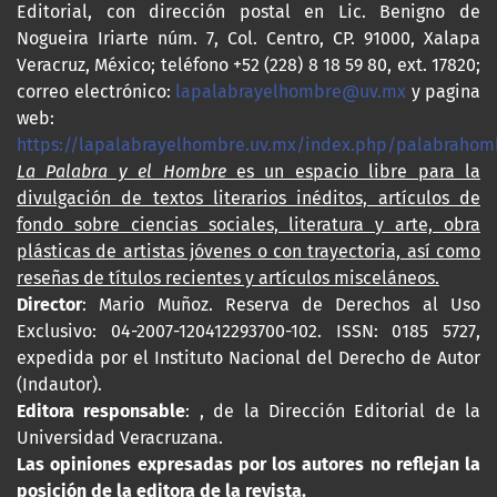
Editorial, con dirección postal en Lic. Benigno de
Nogueira Iriarte núm. 7, Col. Centro, CP. 91000, Xalapa
Veracruz, México; teléfono +52 (228) 8 18 59 80, ext. 17820;
correo electrónico:
lapalabrayelhombre@uv.mx
y pagina
web:
https://lapalabrayelhombre.uv.mx/index.php/palabrahom
La Palabra y el Hombre
es un espacio libre para la
divulgación de textos literarios inéditos, artículos de
fondo sobre ciencias sociales, literatura y arte, obra
plásticas de artistas jóvenes o con trayectoria, así como
reseñas de títulos recientes y artículos misceláneos.
Director
: Mario Muñoz. Reserva de Derechos al Uso
Exclusivo: 04-2007-120412293700-102. ISSN: 0185 5727,
expedida por el Instituto Nacional del Derecho de Autor
(Indautor).
Editora responsable
: , de la Dirección Editorial de la
Universidad Veracruzana.
Las opiniones expresadas por los autores no reflejan la
posición de la editora de la revista.