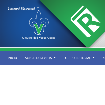
INCUBUS
Cambiar el idioma. El actual es:
Español (España)
INICIO
SOBRE LA REVISTA
EQUIPO EDITORIAL
N