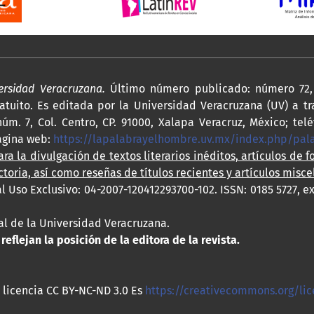
versidad Veracruzana.
Último número publicado: número 72, 
atuito. Es editada por la Universidad Veracruzana (UV) a tr
úm. 7, Col. Centro, CP. 91000, Xalapa Veracruz, México; telé
agina web:
https://lapalabrayelhombre.uv.mx/index.php/pa
ra la divulgación de textos literarios inéditos, artículos de f
ctoria, así como reseñas de títulos recientes y artículos misce
l Uso Exclusivo: 04-2007-120412293700-102. ISSN: 0185 5727, e
rial de la Universidad Veracruzana.
eflejan la posición de la editora de la revista.
 licencia CC BY-NC-ND 3.0 Es
https://creativecommons.org/lic