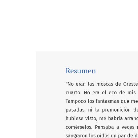
Resumen
"No eran las moscas de Orestes
cuarto. No era el eco de mis 
Tampoco los fantasmas que me 
pasadas, ni la premonición de
hubiese visto, me habría arran
comérselos. Pensaba a veces 
sangraron los oídos un par de d