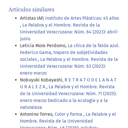
Artículos similares
Artistas IAP,
Instituto de Artes Plásticas: 45 años
,
La Palabra y el Hombre. Revista de la
Universidad Veracruzana: Núm. 64 (2023): abril-
junio
Leticia Mora Perdomo,
La chica de la falda azul.
Federico Gama, trapero de subjetividades
sociales
,
La Palabra y el Hombre. Revista de la
Universidad Veracruzana: Núm. 63 (2023):
enero-marzo
Nobuyuki Kobayashi,
R E T R A T O D E L A N A T
U R A L E Z A
,
La Palabra y el Hombre. Revista
de la Universidad Veracruzana: Núm. 71 (2025):
enero-marzo Dedicado a la ecología y a la
naturaleza
Antonino Torres,
Color y forma
,
La Palabra y el
Hombre. Revista de la Universidad
Veracruzana: Núm. 46 (2018): octubre-