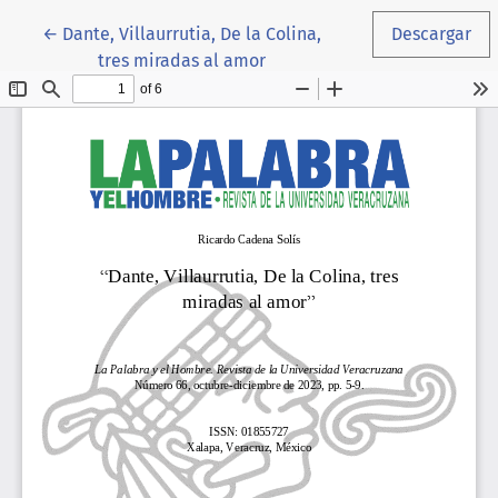
Volver a los detalles del artículo
←
Dante, Villaurrutia, De la Colina,
Descargar
tres miradas al amor