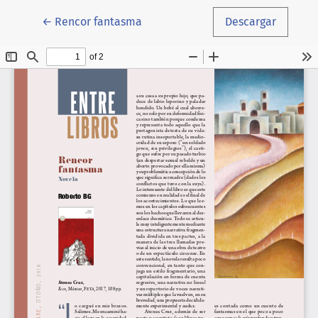
Volver a los detalles del artículo
←
Rencor fantasma
Descargar