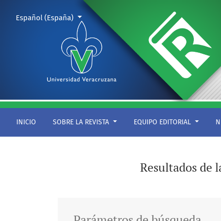
Buscar
Cambiar el idioma. El actual es:
Español (España)
INICIO
SOBRE LA REVISTA
EQUIPO EDITORIAL
N
Resultados de 
Parámetros de búsqueda