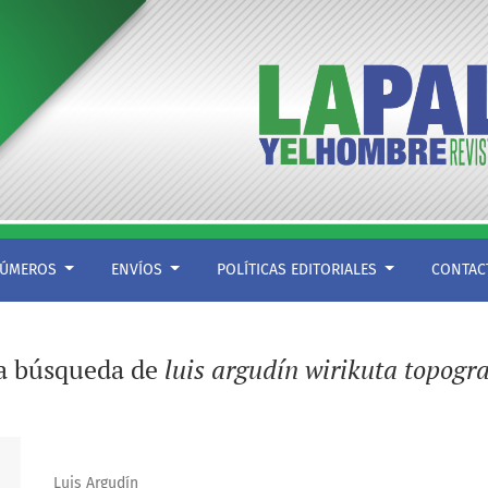
ÚMEROS
ENVÍOS
POLÍTICAS EDITORIALES
CONTA
la búsqueda de
luis argudín wirikuta topogra
Luis Argudín