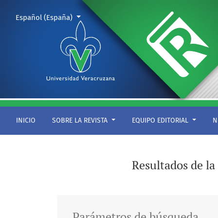
Buscar
Cambiar el idioma. El actual es:
Español (España)
INICIO
SOBRE LA REVISTA
EQUIPO EDITORIAL
N
Resultados de l
Parámetros de búsqueda