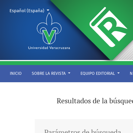
Buscar
Cambiar el idioma. El actual es:
Español (España)
INICIO
SOBRE LA REVISTA
EQUIPO EDITORIAL
N
Resultados de la búsqu
Parámetros de búsqueda