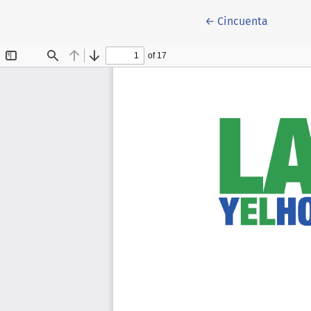
Volver a los detall
←
Cincuenta