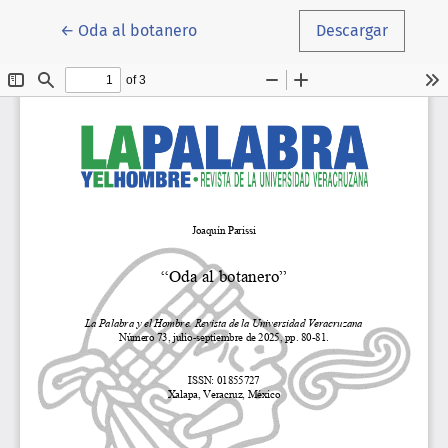
Volver a los detalles del artículo
←
Oda al botanero
Descargar