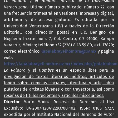
La Palabra y el Hombre
.
Revista de la Universidad
Veracruzana.
Último número publicado: número 72, con
una frecuencia trimestral en versiones impresas y digital,
arbitrada y de acceso gratuito. Es editada por la
Universidad Veracruzana (UV) a través de la Dirección
Editorial, con dirección postal en Lic. Benigno de
Nogueira Iriarte núm. 7, Col. Centro, CP. 91000, Xalapa
Veracruz, México; teléfono +52 (228) 8 18 59 80, ext. 17820;
correo electrónico:
lapalabrayelhombre@uv.mx
y pagina
web:
https://lapalabrayelhombre.uv.mx/index.php/palabrahom
La Palabra y el Hombre
es un espacio libre para la
divulgación de textos literarios inéditos, artículos de
fondo sobre ciencias sociales, literatura y arte, obra
plásticas de artistas jóvenes o con trayectoria, así como
reseñas de títulos recientes y artículos misceláneos.
Director
: Mario Muñoz. Reserva de Derechos al Uso
Exclusivo: 04-2007-120412293700-102. ISSN: 0185 5727,
expedida por el Instituto Nacional del Derecho de Autor