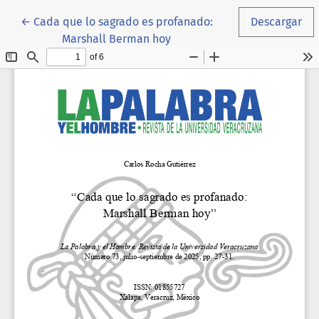
Volver a los detalles del artículo
←
Cada que lo sagrado es profanado:
Descargar
Marshall Berman hoy