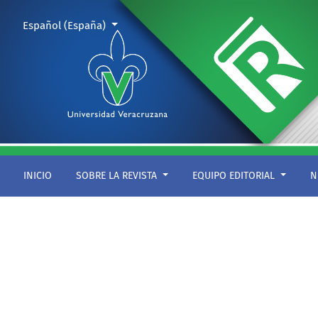
Mostrarles
Cambiar el idioma. El actual es:
Español (España)
INICIO
SOBRE LA REVISTA
EQUIPO EDITORIAL
N