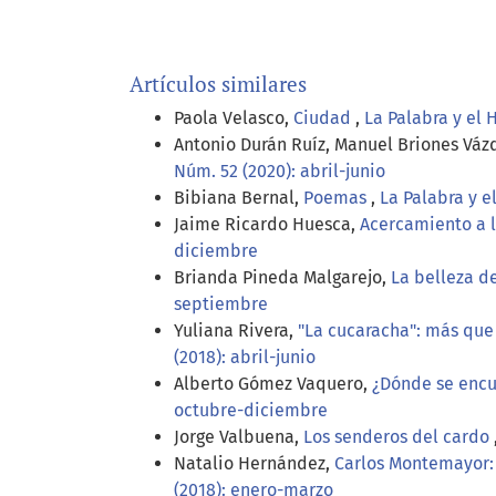
Artículos similares
Paola Velasco,
Ciudad
,
La Palabra y el 
Antonio Durán Ruíz, Manuel Briones Váz
Núm. 52 (2020): abril-junio
Bibiana Bernal,
Poemas
,
La Palabra y e
Jaime Ricardo Huesca,
Acercamiento a 
diciembre
Brianda Pineda Malgarejo,
La belleza d
septiembre
Yuliana Rivera,
"La cucaracha": más que
(2018): abril-junio
Alberto Gómez Vaquero,
¿Dónde se encue
octubre-diciembre
Jorge Valbuena,
Los senderos del cardo
Natalio Hernández,
Carlos Montemayor
(2018): enero-marzo