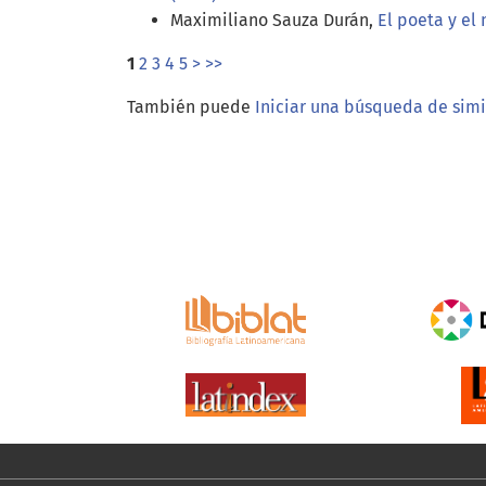
Maximiliano Sauza Durán,
El poeta y e
1
2
3
4
5
>
>>
También puede
Iniciar una búsqueda de sim