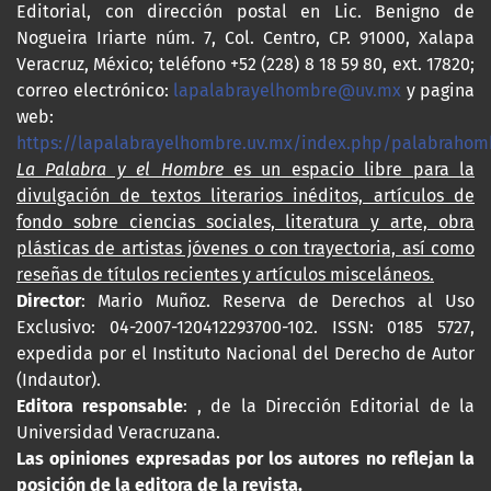
Editorial, con dirección postal en Lic. Benigno de
Nogueira Iriarte núm. 7, Col. Centro, CP. 91000, Xalapa
Veracruz, México; teléfono +52 (228) 8 18 59 80, ext. 17820;
correo electrónico:
lapalabrayelhombre@uv.mx
y pagina
web:
https://lapalabrayelhombre.uv.mx/index.php/palabrahom
La Palabra y el Hombre
es un espacio libre para la
divulgación de textos literarios inéditos, artículos de
fondo sobre ciencias sociales, literatura y arte, obra
plásticas de artistas jóvenes o con trayectoria, así como
reseñas de títulos recientes y artículos misceláneos.
Director
: Mario Muñoz. Reserva de Derechos al Uso
Exclusivo: 04-2007-120412293700-102. ISSN: 0185 5727,
expedida por el Instituto Nacional del Derecho de Autor
(Indautor).
Editora responsable
: , de la Dirección Editorial de la
Universidad Veracruzana.
Las opiniones expresadas por los autores no reflejan la
posición de la editora de la revista.