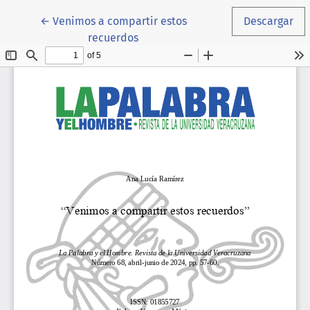
Volver a los detalles del artículo
←
Venimos a compartir estos
Descargar
recuerdos