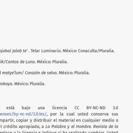
ojobal Jalob te’
. Telar Luminario. México: Conaculta/Pluralia.
tik/Cantos de Luna
. México: Pluralia.
al matye’lum/ Corazón de selva
. México: Pluralia.
Mokaya
. México: Pluralia.
está bajo una licencia CC BY-NC-ND 3.0
censes/by-nc-nd/3.0/es/
, por la cual usted conserva sus
partir, copiar y distribuir el material en cualquier medio o
el crédito apropiado, a
La Palabra y el Hombre. Revista de la
nlace a la licencia e indique si ha realizado cambios. Usted