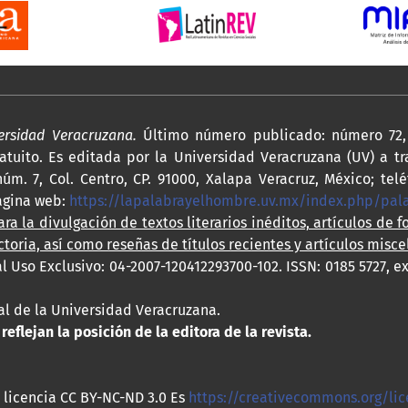
versidad Veracruzana.
Último número publicado: número 72, 
atuito. Es editada por la Universidad Veracruzana (UV) a tr
úm. 7, Col. Centro, CP. 91000, Xalapa Veracruz, México; telé
agina web:
https://lapalabrayelhombre.uv.mx/index.php/pa
ra la divulgación de textos literarios inéditos, artículos de f
ctoria, así como reseñas de títulos recientes y artículos misce
l Uso Exclusivo: 04-2007-120412293700-102. ISSN: 0185 5727, e
rial de la Universidad Veracruzana.
eflejan la posición de la editora de la revista.
 licencia CC BY-NC-ND 3.0 Es
https://creativecommons.org/lic