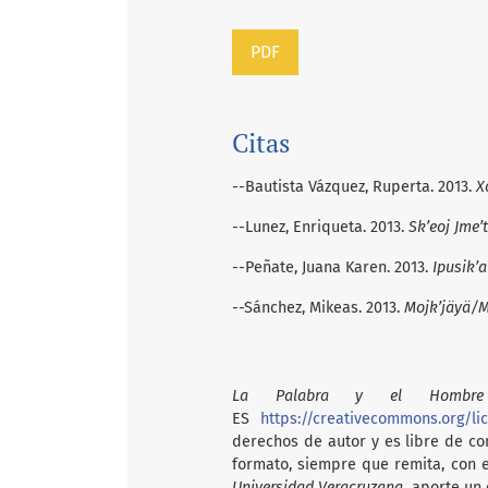
PDF
Citas
--Bautista Vázquez, Ruperta. 2013.
X
--Lunez, Enriqueta. 2013.
Sk’eoj Jme’
--Peñate, Juana Karen. 2013.
Ipusik’
--Sánchez, Mikeas. 2013.
Mojk’jäyä/
La Palabra y el Hombre
ES
https://creativecommons.org/li
derechos de autor y es libre de com
formato, siempre que remita, con 
Universidad Veracruzana,
aporte un e