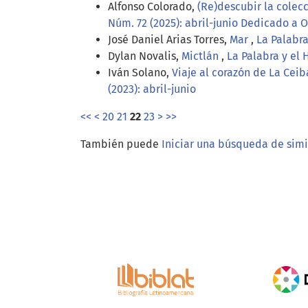
Alfonso Colorado,
(Re)descubir la cole
Núm. 72 (2025): abril-junio Dedicado a 
José Daniel Arias Torres,
Mar
,
La Palabra
Dylan Novalis,
Mictlán
,
La Palabra y el
Iván Solano,
Viaje al corazón de La Cei
(2023): abril-junio
<<
<
20
21
22
23
>
>>
También puede
Iniciar una búsqueda de sim