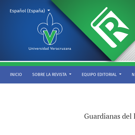
Guardianas del lenguaje: cuatro poetas chiapanecas en lengua
Cambiar el idioma. El actual es:
Español (España)
INICIO
SOBRE LA REVISTA
EQUIPO EDITORIAL
N
Guardianas del 