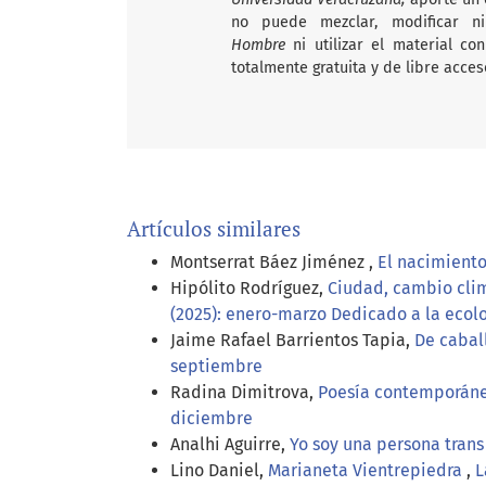
no puede mezclar, modificar n
Hombre
ni utilizar el material c
totalmente gratuita y de libre acces
Artículos similares
Montserrat Báez Jiménez ,
El nacimiento
Hipólito Rodríguez,
Ciudad, cambio clim
(2025): enero-marzo Dedicado a la ecolo
Jaime Rafael Barrientos Tapia,
De cabal
septiembre
Radina Dimitrova,
Poesía contemporán
diciembre
Analhi Aguirre,
Yo soy una persona tran
Lino Daniel,
Marianeta Vientrepiedra
,
L