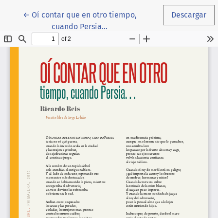
Volver a los detalles del artículo
←
Oí contar que en otro tiempo,
Descargar
cuando Persia…