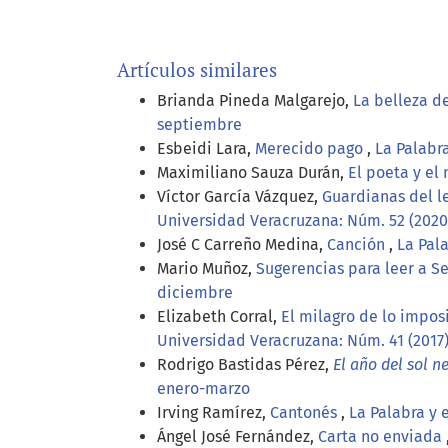
Artículos similares
Brianda Pineda Malgarejo,
La belleza d
septiembre
Esbeidi Lara,
Merecido pago
,
La Palabr
Maximiliano Sauza Durán,
El poeta y e
Víctor García Vázquez,
Guardianas del l
Universidad Veracruzana: Núm. 52 (2020)
José C Carreño Medina,
Canción
,
La Pal
Mario Muñoz,
Sugerencias para leer a Se
diciembre
Elizabeth Corral,
El milagro de lo impos
Universidad Veracruzana: Núm. 41 (2017)
Rodrigo Bastidas Pérez,
El año del sol n
enero-marzo
Irving Ramírez,
Cantonés
,
La Palabra y 
Ángel José Fernández,
Carta no enviada