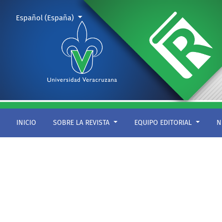
Ciudad
Cambiar el idioma. El actual es:
Español (España)
INICIO
SOBRE LA REVISTA
EQUIPO EDITORIAL
N