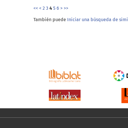
<<
<
2
3
4
5
6
>
>>
También puede
Iniciar una búsqueda de sim