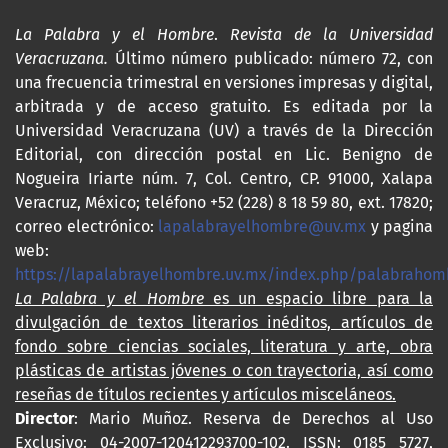
La Palabra y el Hombre
.
Revista de la Universidad
Veracruzana.
Último número publicado: número 72, con
una frecuencia trimestral en versiones impresas y digital,
arbitrada y de acceso gratuito. Es editada por la
Universidad Veracruzana (UV) a través de la Dirección
Editorial, con dirección postal en Lic. Benigno de
Nogueira Iriarte núm. 7, Col. Centro, CP. 91000, Xalapa
Veracruz, México; teléfono +52 (228) 8 18 59 80, ext. 17820;
correo electrónico:
lapalabrayelhombre@uv.mx
y pagina
web:
https://lapalabrayelhombre.uv.mx/index.php/palabrahom
La Palabra y el Hombre
es un espacio libre para la
divulgación de textos literarios inéditos, artículos de
fondo sobre ciencias sociales, literatura y arte, obra
plásticas de artistas jóvenes o con trayectoria, así como
reseñas de títulos recientes y artículos misceláneos.
Director
: Mario Muñoz. Reserva de Derechos al Uso
Exclusivo: 04-2007-120412293700-102. ISSN: 0185 5727,