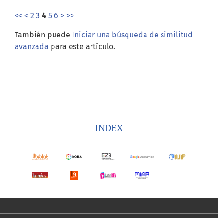
<<
<
2
3
4
5
6
>
>>
También puede
Iniciar una búsqueda de similitud
avanzada
para este artículo.
INDEX