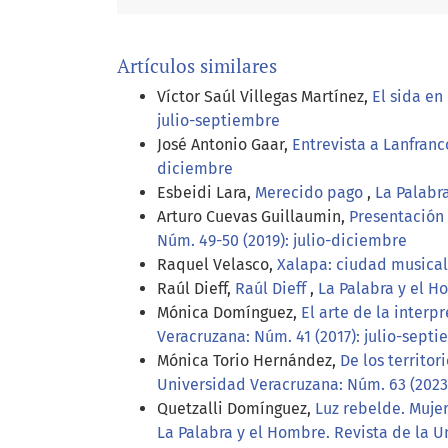
Artículos similares
Víctor Saúl Villegas Martínez,
El sida e
julio-septiembre
José Antonio Gaar,
Entrevista a Lanfranco
diciembre
Esbeidi Lara,
Merecido pago
,
La Palabr
Arturo Cuevas Guillaumin,
Presentación 
Núm. 49-50 (2019): julio-diciembre
Raquel Velasco,
Xalapa: ciudad musica
Raúl Dieff,
Raúl Dieff
,
La Palabra y el H
Mónica Domínguez,
El arte de la interp
Veracruzana: Núm. 41 (2017): julio-sept
Mónica Torio Hernández,
De los territo
Universidad Veracruzana: Núm. 63 (2023
Quetzalli Domínguez,
Luz rebelde. Mujer
La Palabra y el Hombre. Revista de la U