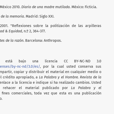
 México 2010.
Diario de una madre mutilada
. México: Ficticia.
s de la memoria
. Madrid: Siglo XXI.
2001. "Reflexiones sobre la politización de las arpilleras
dad & Equidad
, n.º 2, 364-377.
tes de la razón
. Barcelona: Anthropos.
está bajo una licencia CC BY-NC-ND 3.0
censes/by-nc-nd/3.0/es/
, por la cual usted conserva sus
partir, copiar y distribuir el material en cualquier medio o
el crédito apropiado, a
La Palabra y el Hombre. Revista de la
nlace a la licencia e indique si ha realizado cambios. Usted
i rehacer el material publicado por
La Palabra y el
on fines comerciales, toda vez que esta es una publicación
o.