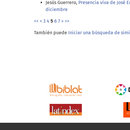
Jesús Guerrero,
Presencia viva de José 
diciembre
<<
<
3
4
5
6
7
>
>>
También puede
Iniciar una búsqueda de sim