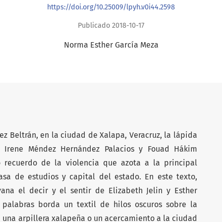
https://doi.org/10.25009/lpyh.v0i44.2598
Publicado 2018-10-17
Norma Esther García Meza
z Beltrán, en la ciudad de Xalapa, Veracruz, la lápida
 Irene Méndez Hernández Palacios y Fouad Hákim
recuerdo de la violencia que azota a la principal
asa de estudios y capital del estado. En este texto,
na el decir y el sentir de Elizabeth Jelin y Esther
 palabras borda un textil de hilos oscuros sobre la
a: una arpillera xalapeña o un acercamiento a la ciudad